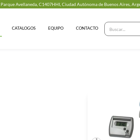
, Parque Avellaneda, C1407HHI, Ciudad Autónoma de Buenos Aires, Arg
CATALOGOS
EQUIPO
CONTACTO