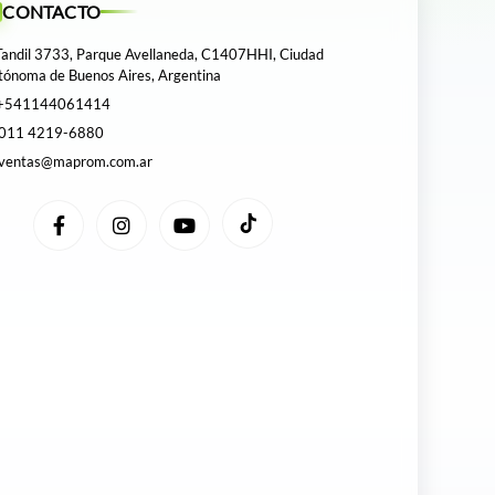
CONTACTO
andil 3733, Parque Avellaneda, C1407HHI, Ciudad
tónoma de Buenos Aires, Argentina
+541144061414
011 4219-6880
ventas@maprom.com.ar