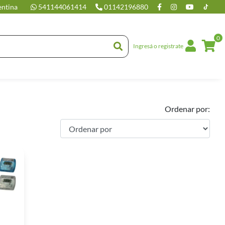
entina
541144061414
01142196880
0
Ingresá o registrate
Ordenar por: