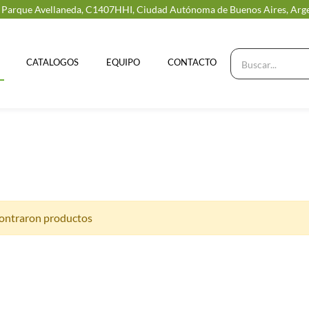
, Parque Avellaneda, C1407HHI, Ciudad Autónoma de Buenos Aires, Arg
CATALOGOS
EQUIPO
CONTACTO
ontraron productos