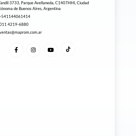
andil 3733, Parque Avellaneda, C1407HHI, Ciudad
tónoma de Buenos Aires, Argentina
+541144061414
011 4219-6880
ventas@maprom.com.ar