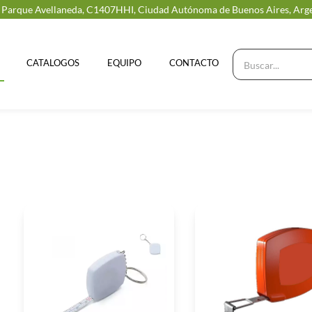
, Parque Avellaneda, C1407HHI, Ciudad Autónoma de Buenos Aires, Arg
CATALOGOS
EQUIPO
CONTACTO