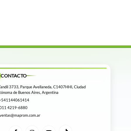
CONTACTO
andil 3733, Parque Avellaneda, C1407HHI, Ciudad
tónoma de Buenos Aires, Argentina
+541144061414
011 4219-6880
ventas@maprom.com.ar