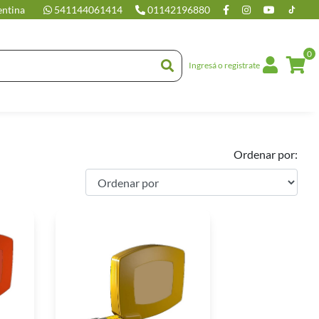
entina
541144061414
01142196880
0
Ingresá o registrate
Ordenar por: