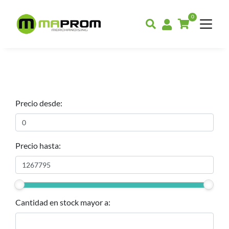
0
Precio desde:
Precio hasta:
Cantidad en stock mayor a: