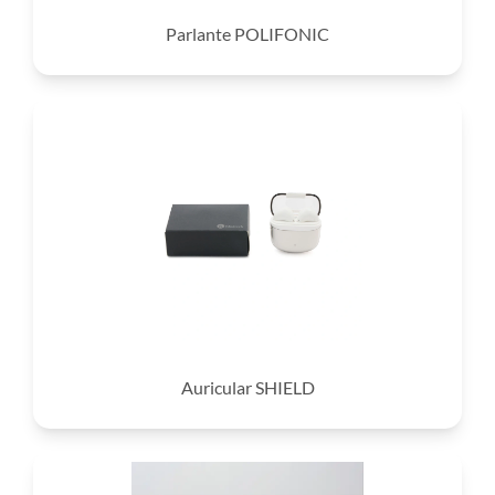
Parlante POLIFONIC
Auricular SHIELD