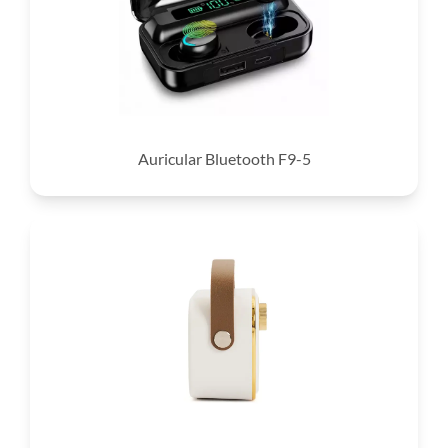
Auricular Bluetooth F9-5