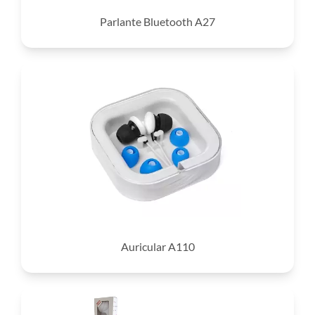
Parlante Bluetooth A27
Auricular A110