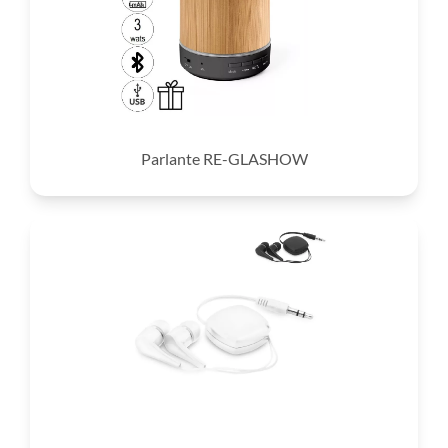
Parlante RE-GLASHOW