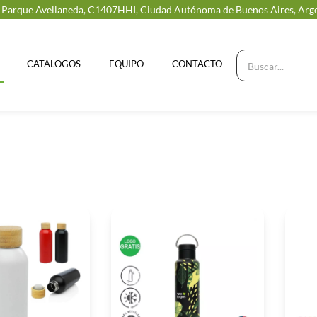
, Parque Avellaneda, C1407HHI, Ciudad Autónoma de Buenos Aires, Arg
CATALOGOS
EQUIPO
CONTACTO