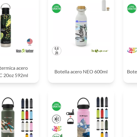
 termica acero
Botella acero NEO 600ml
Bote
C 20oz 592ml