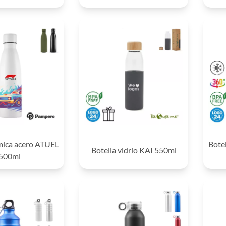
rmica acero ATUEL
Bote
Botella vidrio KAI 550ml
500ml