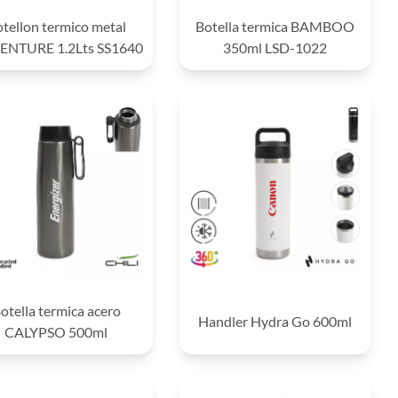
tellon termico metal
Botella termica BAMBOO
NTURE 1.2Lts SS1640
350ml LSD-1022
otella termica acero
Handler Hydra Go 600ml
CALYPSO 500ml