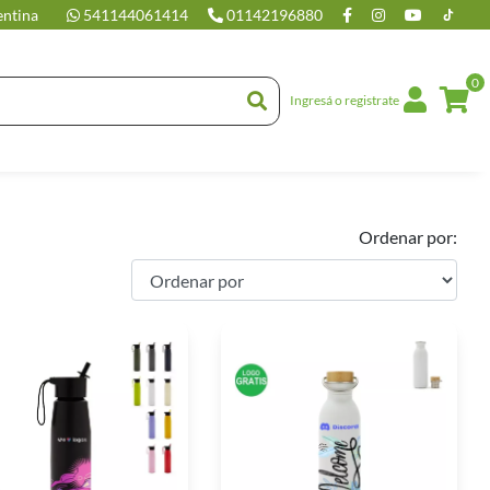
entina
541144061414
01142196880
0
Ingresá o registrate
Ordenar por: