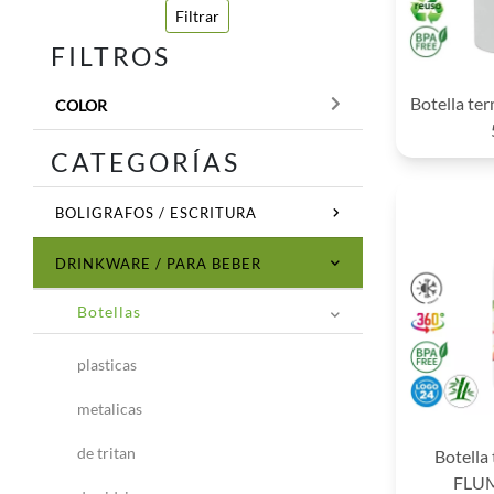
Filtrar
FILTROS
Botella te
COLOR
CATEGORÍAS
BOLIGRAFOS / ESCRITURA
DRINKWARE / PARA BEBER
Botellas
plasticas
metalicas
de tritan
Botella
FLU